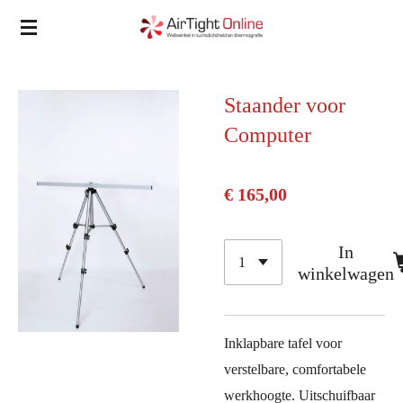
Ga
direct
naar
de
Staander voor
hoofdinhoud
Computer
€ 165,00
In
winkelwagen
Inklapbare tafel voor
verstelbare, comfortabele
werkhoogte. Uitschuifbaar