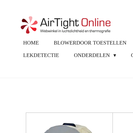
Ga
direct
naar
de
hoofdinhoud
HOME
BLOWERDOOR TOESTELLEN
LEKDETECTIE
ONDERDELEN