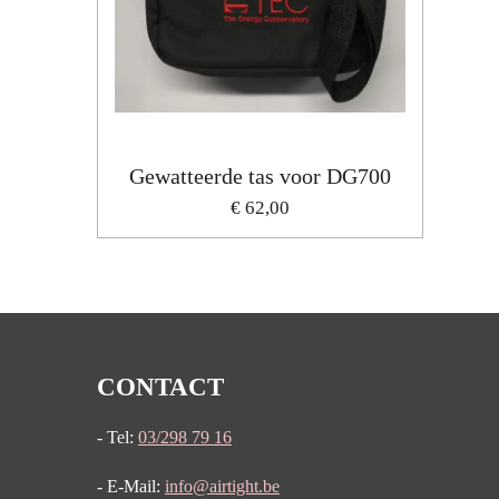
Gewatteerde tas voor DG700
€ 62,00
CONTACT
- Tel:
03/298 79 16
- E-Mail:
info@airtight.be