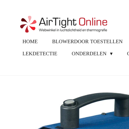
Ga
direct
naar
de
hoofdinhoud
HOME
BLOWERDOOR TOESTELLEN
LEKDETECTIE
ONDERDELEN