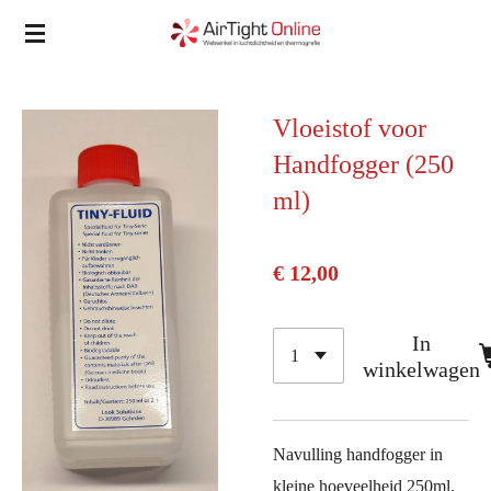
Ga
direct
naar
de
Vloeistof voor
hoofdinhoud
Handfogger (250
ml)
€ 12,00
In
winkelwagen
Navulling handfogger in
kleine hoeveelheid 250ml.