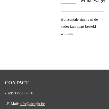
winkelwagen
Horizontale staaf van de
kader kan apart besteld
worden.
CONTACT
- Tel:
03/298 79 16
- E-Mail:
info@airtight.be