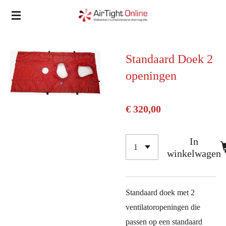
Ga
direct
naar
de
Standaard Doek 2
hoofdinhoud
openingen
€ 320,00
In
winkelwagen
Standaard doek met 2
ventilatoropeningen die
passen op een standaard